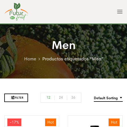
Men
Home
Productos etiquetados “Men”
12
24
36
FILTER
Default Sorting
-17%
Hot
Hot