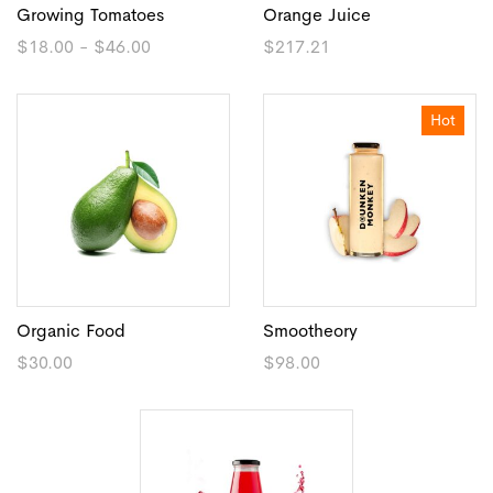
Growing Tomatoes
Orange Juice
Rango
$
18.00
-
$
46.00
$
217.21
de
precios:
desde
$18.00
Hot
hasta
$46.00
Organic Food
Smootheory
$
30.00
$
98.00