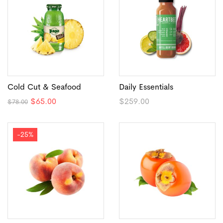
Cold Cut & Seafood
Daily Essentials
El
El
$
65.00
$
259.00
$
78.00
precio
precio
original
actual
era:
es:
$78.00.
$65.00.
-25%